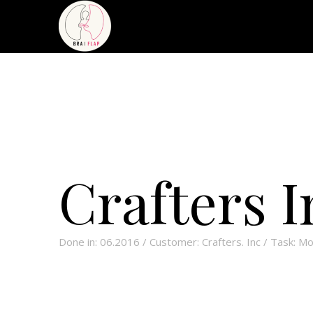
Crafters I
Done in: 06.2016 / Customer: Crafters. Inc / Task: M