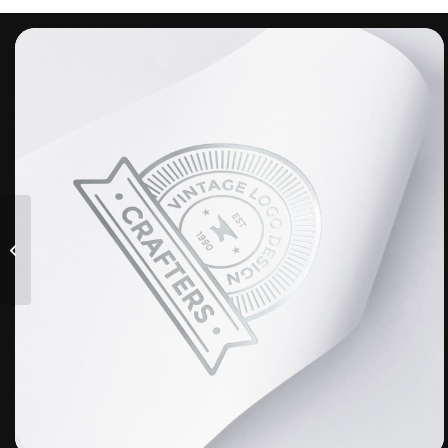
A dummy portfolio
entry 3