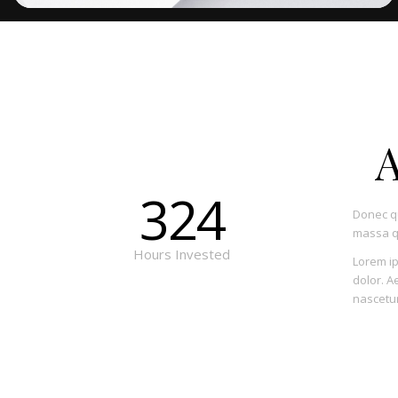
A
324
Donec qu
massa q
Hours Invested
Lorem ip
dolor. A
nascetur