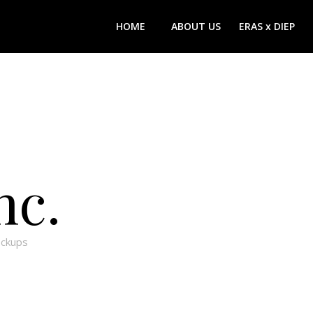
HOME
ABOUT US
ERAS x DIEP
nc.
ockups