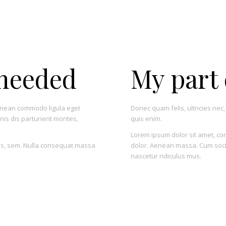
 needed
My part 
enean commodo ligula eget
Donec quam felis, ultricies ne
is dis parturient montes,
quis enim.
Lorem ipsum dolor sit amet, c
uis, sem. Nulla consequat massa
dolor. Aenean massa. Cum soci
nascetur ridiculus mus.