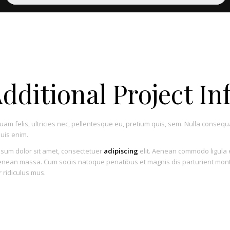
dditional Project In
am felis, ultricies nec, pellentesque eu, pretium quis, sem. Nulla consequ
uis enim.
sum dolor sit amet, consectetuer
adipiscing
elit. Aenean commodo ligula 
enean massa. Cum sociis natoque penatibus et magnis dis parturient mon
 ridiculus mus.