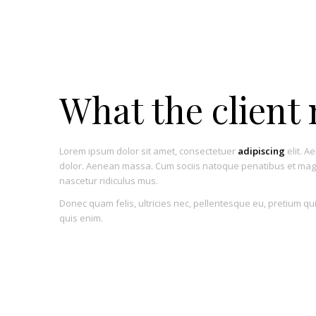
What the client
Lorem ipsum dolor sit amet, consectetuer
adipiscing
elit. A
dolor. Aenean massa. Cum sociis natoque penatibus et magn
nascetur ridiculus mus.
Donec quam felis, ultricies nec, pellentesque eu, pretium q
quis enim.