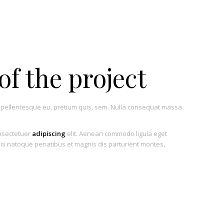
of the project
c, pellentesque eu, pretium quis, sem. Nulla consequat massa
onsectetuer
adipiscing
elit. Aenean commodo ligula eget
is natoque penatibus et magnis dis parturient montes,