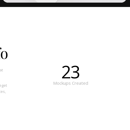
fo
23
at
Mockups Created
eget
tes,